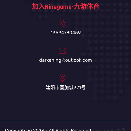
加入Ninegame-九游体育
13594780459
darkening@outlook.com
建阳市国脆城371号
Copyright © 2023 - All Rights Reserved
Ninegame-九游