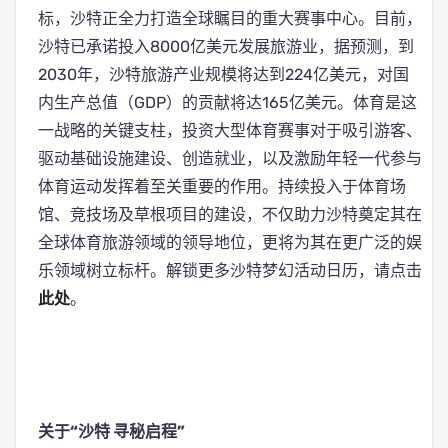
标，沙特正全力打造全球瞩目的重大赛事中心。目前，
沙特已承诺投入8000亿美元发展旅游业，据预测，到
2030年，沙特旅游产业规模将达到224亿美元，对国
内生产总值（GDP）的贡献将达165亿美元。体育是这
一战略的关键支柱，投资大型体育赛事对于吸引游客、
驱动基础设施建设、创造就业，以及激励年轻一代参与
体育运动发挥着至关重要的作用。持续投入于体育场
馆、竞技场及草根项目的建设，不仅助力沙特奠定其在
全球体育旅游领域的领导地位，更将为其在更广泛的娱
乐领域树立标杆。解锁更多沙特梦幻活动日历，请点击
此处
。
关于“沙特 寻秘启程”