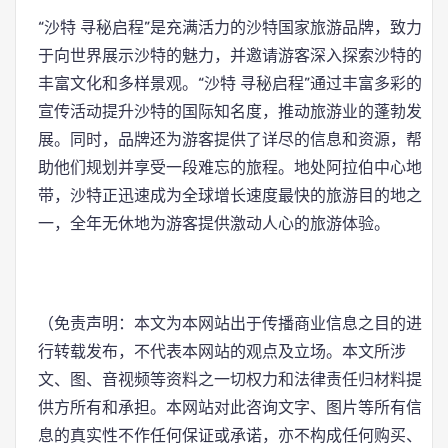
“沙特 寻秘启程”是充满活力的沙特国家旅游品牌，致力
于向世界展示沙特的魅力，并邀请游客深入探索沙特的
丰富文化和多样景观。“沙特 寻秘启程”通过丰富多彩的
宣传活动提升沙特的国际知名度，推动旅游业的蓬勃发
展。同时，品牌还为游客提供了详尽的信息和资源，帮
助他们规划并享受一段难忘的旅程。地处阿拉伯中心地
带，沙特正迅速成为全球增长速度最快的旅游目的地之
一，全年无休地为游客提供激动人心的旅游体验。
（免责声明：本文为本网站出于传播商业信息之目的进
行转载发布，不代表本网站的观点及立场。本文所涉
文、图、音视频等资料之一切权力和法律责任归材料提
供方所有和承担。本网站对此咨询文字、图片等所有信
息的真实性不作任何保证或承诺，亦不构成任何购买、