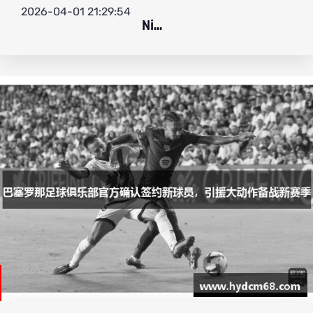
2026-04-01 21:29:54
Ni...