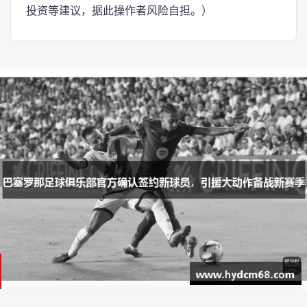
投资等建议，据此操作者风险自担。）