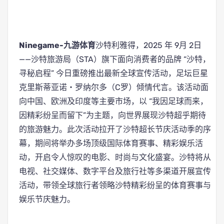
Ninegame-九游体育
沙特利雅得，2025 年 9月 2日
——沙特旅游局（STA）旗下面向消费者的品牌 “沙特，
寻秘启程” 今日重磅推出最新全球宣传活动，足坛巨星
克里斯蒂亚诺・罗纳尔多（C罗）倾情代言。该活动面
向中国、欧洲及印度等主要市场，以 “我因足球而来，
因精彩纷呈而留下”为主题，向世界展现沙特超乎期待
的旅游魅力。此次活动拉开了沙特超长节庆活动季的序
幕，期间将举办多场顶级国际体育赛事、精彩娱乐活
动，开启令人惊叹的电影、时尚与文化盛宴。沙特将从
电视、社交媒体、数字平台及旅行社等多渠道开展宣传
活动，带领全球旅行者领略沙特精彩纷呈的体育赛事与
娱乐节庆魅力。